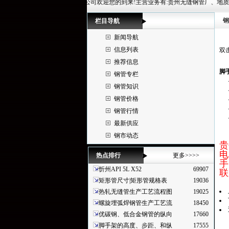
贵州华冶钢联管材有限公司欢迎您的到来!主营业务有:贵州无缝钢管厂、地质钻探管、高压无缝钢管规
钢
栏目导航
新闻导航
信息列表
双
推荐信息
脚
钢管专栏
4
钢管知识
4
钢管价格
4
4
钢管行情
4
最新供应
钢市动态
贵
电
热点排行
更多>>>>
手
忻州API 5L X52
69907
联
矩形管尺寸|矩形管规格表
19036
热轧无缝管生产工艺流程图
19025
螺旋埋弧焊钢管生产工艺流
18450
优碳钢、低合金钢管的纵向
17660
脚手架的高度、步距、和纵
17555