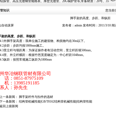
站内
格表、厚壁无缝管、20G锅炉管等,常备材质：20号、35号、45号、20G、40Cr、20Cr、16M
管知识
您当前
脚手架的高度、步距、和纵距
击自动滚屏
发布者：admin 发布时间：2011/3/10 
手架的高度、步距、和纵距
.1外脚手架高度：我单位施工的建筑物、构筑物均在30m以下。
.2步距：步距均按1800mm施工。
.3里立杆与墙距离：为保证操作者有活动空间，里立杆距墙500mm。
.4里、外立杆横距：根据竹笆宽度确定为：中心杆距1048mm。
.5纵距：按照常规施工纵距为1800mm
州华冶钢联管材有限公司
 话：0851-87975109
 机：13985191185
系人：孙先生
上一条新闻：
脚手架杆件与扣件的选材
下一条新闻：
结构管机械性能|GB/T8162结构管机械性能|结构管性能
返回上级新闻