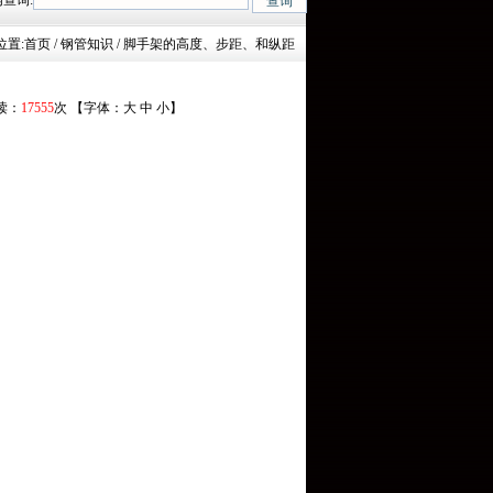
查询:
n-45Mn、27SiMn、Cr5Mo、12CrMo(T12)、12Cr1MoV、12Cr1MoVG、
位置:
首页
/ 钢管知识 / 脚手架的高度、步距、和纵距
阅读：
17555
次 【字体：
大
中
小
】