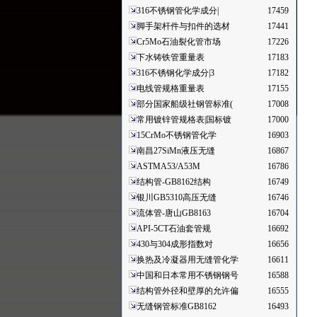
316不锈钢管化学成分|
17459
脚手架杆件与扣件的选材
17441
Cr5Mo石油裂化管市场
17226
下水铸铁管重量表
17183
316不锈钢化学成分|3
17182
电线管规格重量表
17155
部分国家船级社钢管标准(
17008
常用镀锌管规格表|国标镀
17000
15CrMo不锈钢管化学
16903
南昌27SiMn液压无缝
16867
ASTMA53/A53M
16786
结构管-GB8162结构
16749
银川GB5310高压无缝
16746
流体管-唐山GB8163
16704
API-5CT石油套管规
16692
430与304成形指数对
16656
换热及冷凝器用无缝管化学
16611
中国和日本常用不锈钢钢号
16588
结构管外径和壁厚的允许偏
16555
无缝钢管标准GB8162
16493