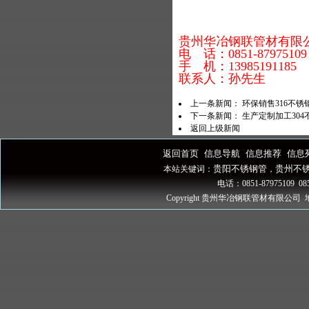
贵州华冶钢联管材有限
电 话：0851-87975109
手 机：13985191185
联系人：孙先生
上一条新闻：
环保销售316不
下一条新闻：
生产定制加工30
返回上级新闻
返回首页
信息导航
信息推荐
信息
|
|
|
贵阳不锈钢管
贵州不
本站关键词：
，
电话：0851-87975109 085
Copyright 贵州华冶钢联管材有限公