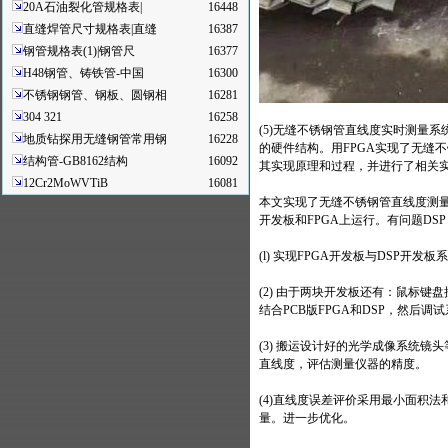
20A石油裂化管规格表|
16448
直缝焊管尺寸规格表|直缝
16387
钢管规格表(1)|钢管尺
16377
H48钢管、铸铁管-中国
16300
不锈钢钢管、钢板、圆钢相
16281
304 321
16258
(5)无缝不锈钢管直线度实时测量
地质钻探用无缝钢管常用钢
16228
的硬件结构。用FPGA实现了无缝
结构管-GB8162结构
16092
其实现原理和过程，并进行了相关
12Cr2MoWVTiB
16081
本文实现了无缝不锈钢管直线度测量
开发板和FPGA上运行。有问题DS
(l) 实现FPGA开发板与DSP开
(2) 由于两块开发板还有：鼠标
结合PCB版FPGA和DSP，然后调
(3) 搬运设计好的光学成像系统
直线度，评估测量仪器的精度。
(4)直线度误差评价采用最小面积
量。进一步优化。