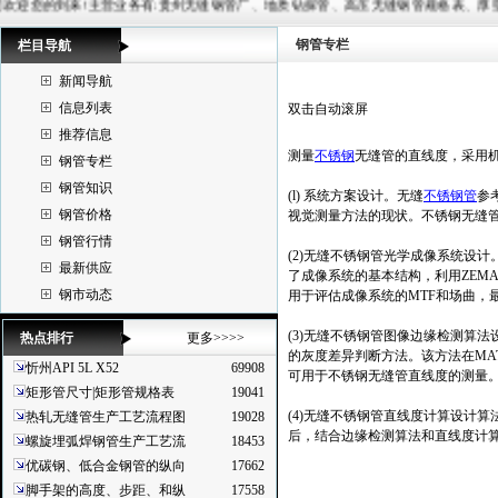
来!主营业务有:贵州无缝钢管厂、地质钻探管、高压无缝钢管规格表、厚壁无缝管、20G锅炉管等,常备材质：
钢管专栏
栏目导航
新闻导航
信息列表
双击自动滚屏
推荐信息
测量
不锈钢
无缝管的直线度，采用
钢管专栏
钢管知识
(l) 系统方案设计。无缝
不锈钢管
参
钢管价格
视觉测量方法的现状。不锈钢无缝
钢管行情
(2)无缝不锈钢管光学成像系统设
最新供应
了成像系统的基本结构，利用ZEM
钢市动态
用于评估成像系统的MTF和场曲，
(3)无缝不锈钢管图像边缘检测算
热点排行
更多>>>>
的灰度差异判断方法。该方法在MA
忻州API 5L X52
69908
可用于不锈钢无缝管直线度的测量
矩形管尺寸|矩形管规格表
19041
(4)无缝不锈钢管直线度计算设计
热轧无缝管生产工艺流程图
19028
后，结合边缘检测算法和直线度计
螺旋埋弧焊钢管生产工艺流
18453
优碳钢、低合金钢管的纵向
17662
脚手架的高度、步距、和纵
17558