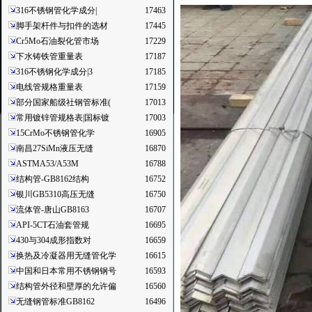
316不锈钢管化学成分|
17463
脚手架杆件与扣件的选材
17445
Cr5Mo石油裂化管市场
17229
下水铸铁管重量表
17187
316不锈钢化学成分|3
17185
电线管规格重量表
17159
部分国家船级社钢管标准(
17013
常用镀锌管规格表|国标镀
17003
15CrMo不锈钢管化学
16905
南昌27SiMn液压无缝
16870
ASTMA53/A53M
16788
结构管-GB8162结构
16752
银川GB5310高压无缝
16750
流体管-唐山GB8163
16707
API-5CT石油套管规
16695
430与304成形指数对
16659
换热及冷凝器用无缝管化学
16615
中国和日本常用不锈钢钢号
16593
结构管外径和壁厚的允许偏
16560
无缝钢管标准GB8162
16496